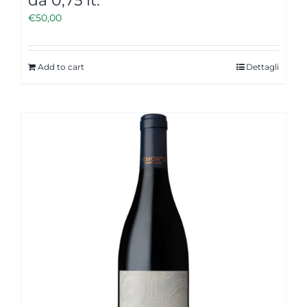
da 0,75 lt.
€
50,00
Add to cart
Dettagli