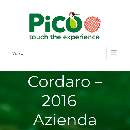
Salta
al
contenuto
Vai a...
Cordaro –
2016 –
Azienda