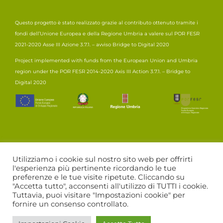
Questo progetto è stato realizzato grazie al contributo ottenuto tramite i
fondi dell’Unione Europea e della Regione Umbria a valere sul POR FESR
2021-2020 Asse III Azione 3.7.1. – avviso Bridge to Digital 2020
Project implemented with funds from the European Union and Umbria
region under the POR FESR 2014-2020 Axis III Action 3.7.1. – Bridge to
Digital 2020
Utilizziamo i cookie sul nostro sito web per offrirti
l'esperienza più pertinente ricordando le tue
preferenze e le tue visite ripetute. Cliccando su
"Accetta tutto", acconsenti all'utilizzo di TUTTI i cookie.
Tuttavia, puoi visitare "Impostazioni cookie" per
©2021 Land snc | P.IVA 03616670547 | Credits
Visiona
|
fornire un consenso controllato.
Privacy Policy