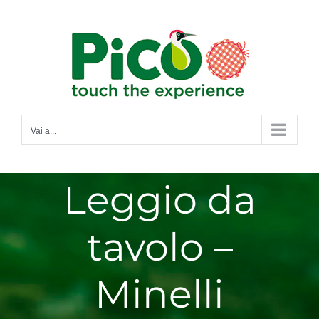
Salta
al
contenuto
Vai a...
Leggio da
tavolo –
Minelli