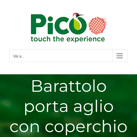
Salta
al
contenuto
Vai a...
Barattolo
porta aglio
con coperchio