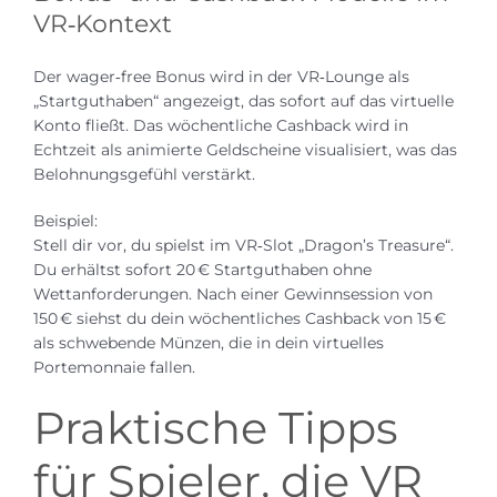
VR‑Kontext
Der wager‑free Bonus wird in der VR‑Lounge als
„Startguthaben“ angezeigt, das sofort auf das virtuelle
Konto fließt. Das wöchentliche Cashback wird in
Echtzeit als animierte Geldscheine visualisiert, was das
Belohnungsgefühl verstärkt.
Beispiel:
Stell dir vor, du spielst im VR‑Slot „Dragon’s Treasure“.
Du erhältst sofort 20 € Startguthaben ohne
Wettanforderungen. Nach einer Gewinnsession von
150 € siehst du dein wöchentliches Cashback von 15 €
als schwebende Münzen, die in dein virtuelles
Portemonnaie fallen.
Praktische Tipps
für Spieler, die VR