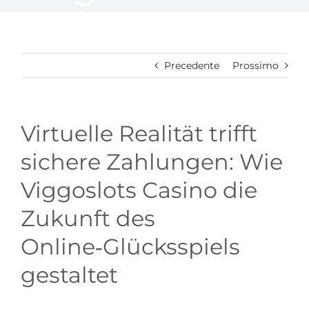
Precedente
Prossimo
Virtuelle Realität trifft
sichere Zahlungen: Wie
Viggoslots Casino die
Zukunft des
Online‑Glücksspiels
gestaltet