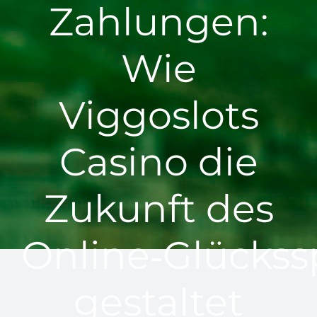
Zahlungen:
Wie
Viggoslots
Casino die
Zukunft des
Online‑Glückss
gestaltet