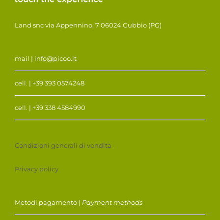
Land snc via Appennino, 7 06024 Gubbio (PG)
mail | info@picoo.it
cell. | +39 393 0574248
cell. | +39 338 4584990
Condizioni generali di vendita
Privacy policy
Metodi pagamento |
Payment methods