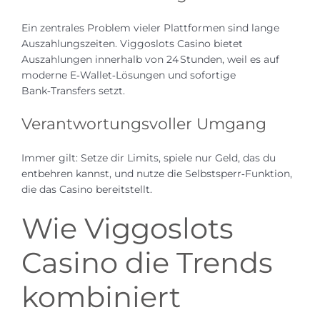
Ein zentrales Problem vieler Plattformen sind lange
Auszahlungszeiten. Viggoslots Casino bietet
Auszahlungen innerhalb von 24 Stunden, weil es auf
moderne E‑Wallet‑Lösungen und sofortige
Bank‑Transfers setzt.
Verantwortungsvoller Umgang
Immer gilt: Setze dir Limits, spiele nur Geld, das du
entbehren kannst, und nutze die Selbstsperr‑Funktion,
die das Casino bereitstellt.
Wie Viggoslots
Casino die Trends
kombiniert