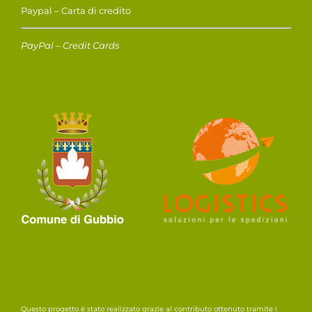
Paypal – Carta di credito
PayPal – Credit Cards
Questo progetto è stato realizzato grazie al contributo ottenuto tramite i