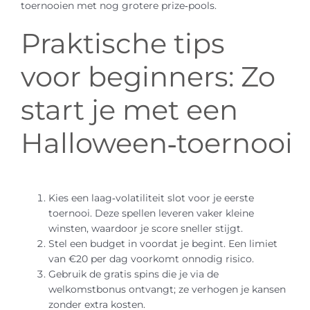
toernooien met nog grotere prize‑pools.
Praktische tips
voor beginners: Zo
start je met een
Halloween‑toernooi
Kies een laag‑volatiliteit slot voor je eerste
toernooi. Deze spellen leveren vaker kleine
winsten, waardoor je score sneller stijgt.
Stel een budget in voordat je begint. Een limiet
van €20 per dag voorkomt onnodig risico.
Gebruik de gratis spins die je via de
welkomstbonus ontvangt; ze verhogen je kansen
zonder extra kosten.