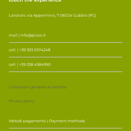
Land snc via Appennino, 7 06024 Gubbio (PG)
mail | info@picoo.it
cell. | +39 393 0574248
cell. | +39 338 4584990
Condizioni generali di vendita
Privacy policy
Metodi pagamento |
Payment methods