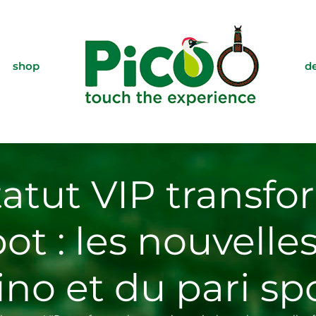
shop
de
tatut VIP transf
ot : les nouvelles
ino et du pari spo