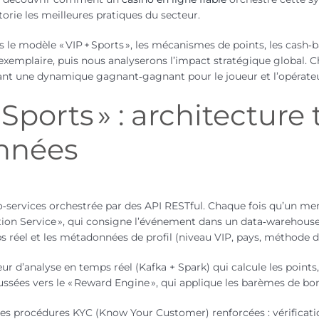
orie les meilleures pratiques du secteur.
le modèle « VIP + Sports », les mécanismes de points, les cash‑bac
y exemplaire, puis nous analyserons l’impact stratégique globa
réant une dynamique gagnant‑gagnant pour le joueur et l’opérateu
 Sports » : architectur
onnées
‑services orchestrée par des API RESTful. Chaque fois qu’un me
action Service », qui consigne l’événement dans un data‑warehous
mps réel et les métadonnées de profil (niveau VIP, pays, méthode 
d’analyse en temps réel (Kafka + Spark) qui calcule les points,
ssées vers le « Reward Engine », qui applique les barèmes de bonu
s procédures KYC (Know Your Customer) renforcées : vérificatio