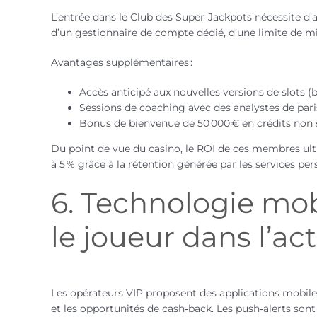
L’entrée dans le Club des Super‑Jackpots nécessite d’a
d’un gestionnaire de compte dédié, d’une limite de mis
Avantages supplémentaires :
Accès anticipé aux nouvelles versions de slots (b
Sessions de coaching avec des analystes de paris
Bonus de bienvenue de 50 000 € en crédits non
Du point de vue du casino, le ROI de ces membres ultra
à 5 % grâce à la rétention générée par les services per
6. Technologie mobi
le joueur dans l’ac
Les opérateurs VIP proposent des applications mobiles
et les opportunités de cash‑back. Les push‑alerts son