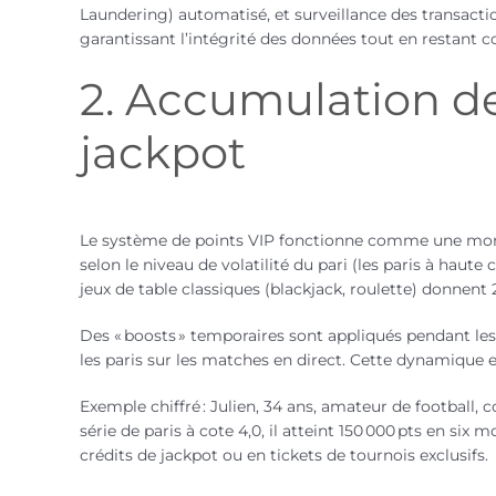
Laundering) automatisé, et surveillance des transactio
garantissant l’intégrité des données tout en restan
2. Accumulation de 
jackpot
Le système de points VIP fonctionne comme une monnai
selon le niveau de volatilité du pari (les paris à haute
jeux de table classiques (blackjack, roulette) donnent 2
Des « boosts » temporaires sont appliqués pendant les
les paris sur les matches en direct. Cette dynamique 
Exemple chiffré : Julien, 34 ans, amateur de football,
série de paris à cote 4,0, il atteint 150 000 pts en si
crédits de jackpot ou en tickets de tournois exclusifs.