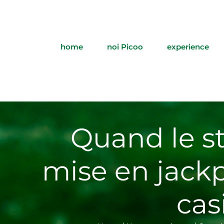
Salta
al
contenuto
home
noi Picoo
experience
Quand le s
mise en jackp
cas