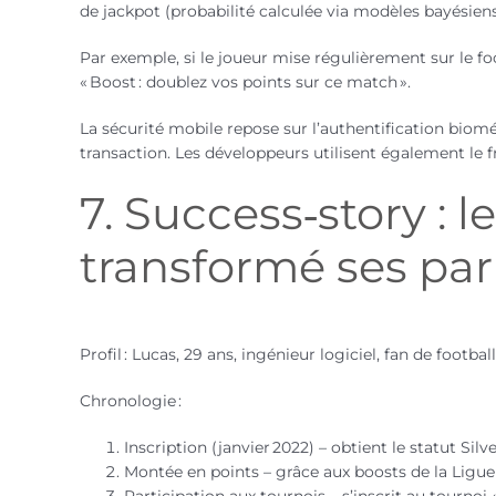
de jackpot (probabilité calculée via modèles bayésiens
Par exemple, si le joueur mise régulièrement sur le fo
« Boost : doublez vos points sur ce match ».
La sécurité mobile repose sur l’authentification biom
transaction. Les développeurs utilisent également le
7. Success‑story :
transformé ses par
Profil : Lucas, 29 ans, ingénieur logiciel, fan de foot
Chronologie :
Inscription (janvier 2022) – obtient le statut Sil
Montée en points – grâce aux boosts de la Ligue 