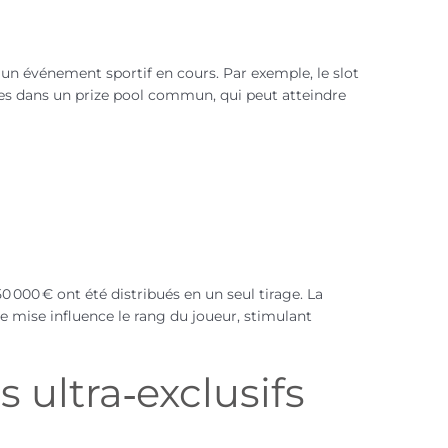
un événement sportif en cours. Par exemple, le slot
ées dans un prize pool commun, qui peut atteindre
 000 € ont été distribués en un seul tirage. La
 mise influence le rang du joueur, stimulant
s ultra‑exclusifs