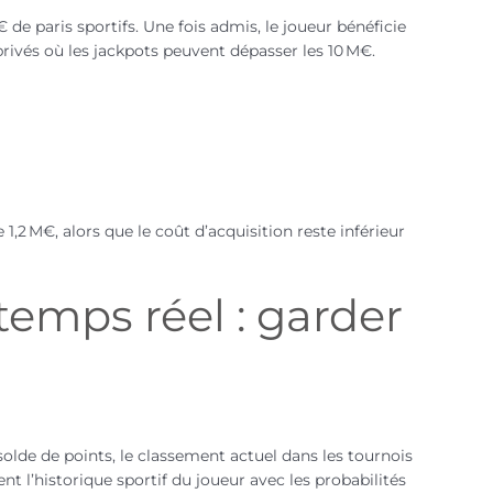
de paris sportifs. Une fois admis, le joueur bénéficie
privés où les jackpots peuvent dépasser les 10 M€.
,2 M€, alors que le coût d’acquisition reste inférieur
temps réel : garder
olde de points, le classement actuel dans les tournois
 l’historique sportif du joueur avec les probabilités