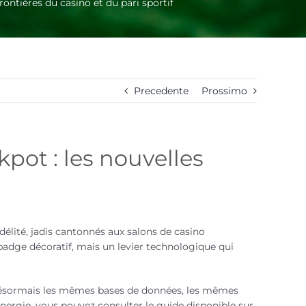
ontières du casino et du pari sportif
Precedente
Prossimo
pot : les nouvelles
élité, jadis cantonnés aux salons de casino
badge décoratif, mais un levier technologique qui
nt désormais les mêmes bases de données, les mêmes
nergie, vous pouvez consulter le guide disponible sur