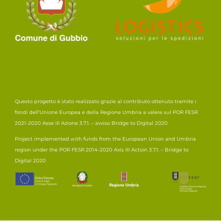
Questo progetto è stato realizzato grazie al contributo ottenuto tramite i
fondi dell’Unione Europea e della Regione Umbria a valere sul POR FESR
2021-2020 Asse III Azione 3.7.1. – avviso Bridge to Digital 2020
Project implemented with funds from the European Union and Umbria
region under the POR FESR 2014-2020 Axis III Action 3.7.1. – Bridge to
Digital 2020