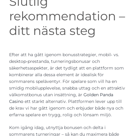
Slutlig
rekommendation –
ditt nästa steg
Efter att ha gått igenom bonusstrategier, mobil‑ vs.
desktop‑prestanda, turneringsbonusar och
säkerhetsaspekter, är det tydligt att en plattform som
kombinerar alla dessa element är idealisk för
sommarens speläventyr. För spelare som vill ha en
smidig mobilupplevelse, snabba uttag och en attraktiv
välkomstbonus utan insättning, är
Golden Panda
Casino
ett starkt alternativ. Plattformen lever upp till
de krav vi har gått igenom och erbjuder både nya och
erfarna spelare en trygg, rolig och lönsam miljö.
Kom igång idag, utnyttja bonusen och delta i
sommarens turneringar – så kan du maximera både