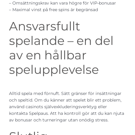
– Omsättningskrav kan vara högre för VIP‑bonusar
– Maximal vinst på free spins är begränsad
Ansvarsfullt
spelande – en del
av en hållbar
spelupplevelse
Alltid spela med förnuft. Sätt gränser för insättningar
och speltid. Om du känner att spelet blir ett problem,
använd casinots självexkluderingsverktyg eller
kontakta Spelpaus. Att ha kontroll gör att du kan njuta
av bonusar och turneringar utan onödig stress.