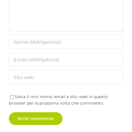
Gamble
Salva il mio nome, email e sito web in questo
browser per la prossima volta che commento.