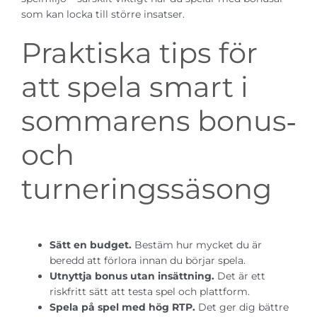
som kan locka till större insatser.
Praktiska tips för
att spela smart i
sommarens bonus‑
och
turneringssäsong
Sätt en budget.
Bestäm hur mycket du är
beredd att förlora innan du börjar spela.
Utnyttja bonus utan insättning.
Det är ett
riskfritt sätt att testa spel och plattform.
Spela på spel med hög RTP.
Det ger dig bättre