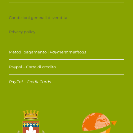
Condizioni generali di vendita
Privacy policy
Metodi pagamento |
Payment methods
Paypal – Carta di credito
PayPal – Credit Cards