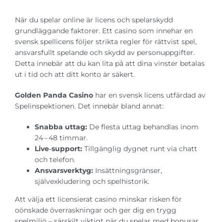
När du spelar online är licens och spelarskydd
grundläggande faktorer. Ett casino som innehar en
svensk spellicens följer strikta regler för rättvist spel,
ansvarsfullt spelande och skydd av personuppgifter.
Detta innebär att du kan lita på att dina vinster betalas
ut i tid och att ditt konto är säkert.
Golden Panda Casino
har en svensk licens utfärdad av
Spelinspektionen. Det innebär bland annat:
Snabba uttag:
De flesta uttag behandlas inom
24 – 48 timmar.
Live‑support:
Tillgänglig dygnet runt via chatt
och telefon.
Ansvarsverktyg:
Insättningsgränser,
självexkludering och spelhistorik.
Att välja ett licensierat casino minskar risken för
oönskade överraskningar och ger dig en trygg
spelmiljö – särskilt viktigt när du spelar med bonusar