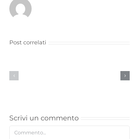
The
Ein
Advant
Post correlati
umfassender
of
Überblick
Playing
über
at
das
Winoma
X7
Mobile
Casino
Casino
Online
for
Scrivi un commento
Angebot
UK
Commento