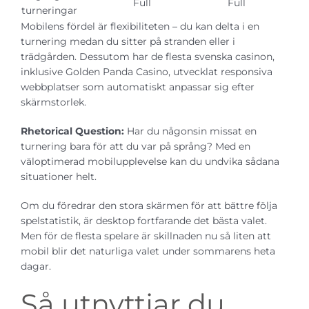
Full
Full
turneringar
Mobilens fördel är flexibiliteten – du kan delta i en
turnering medan du sitter på stranden eller i
trädgården. Dessutom har de flesta svenska casinon,
inklusive Golden Panda Casino, utvecklat responsiva
webbplatser som automatiskt anpassar sig efter
skärmstorlek.
Rhetorical Question:
Har du någonsin missat en
turnering bara för att du var på språng? Med en
väloptimerad mobilupplevelse kan du undvika sådana
situationer helt.
Om du föredrar den stora skärmen för att bättre följa
spelstatistik, är desktop fortfarande det bästa valet.
Men för de flesta spelare är skillnaden nu så liten att
mobil blir det naturliga valet under sommarens heta
dagar.
Så utnyttjar du