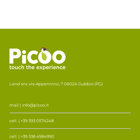
Land snc via Appennino, 7 06024 Gubbio (PG)
mail | info@picoo.it
cell. | +39 393 0574248
cell. | +39 338 4584990