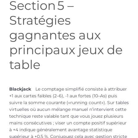
Section 5 –
Stratégies
gagnantes aux
principaux jeux de
table
Blackjack
Le comptage simplifié consiste à attribuer
+1 aux cartes faibles (2–6), -1 aux fortes (10–As) puis
suivre la somme courante («​running count​»). Sur tables
virtuelles où aucun mélange manuel n’intervient cette
technique reste valable tant que vous jouez plusieurs
mains consécutives ; viser un compte positif supérieur
à +4 indique généralement avantage statistique
supérieur à +0,5 %. Conjuguez cela avec gestion stricte