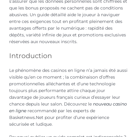
s’assurer que les données personnelles sont chiffrées et
que les bonus proposés ne cachent pas de conditions
abusives. Un guide détaillé aide le joueur à naviguer
entre ces exigences tout en profitant pleinement des
avantages offerts par le numérique : rapidité des
dépôts, variété infinie de jeux et promotions exclusives
réservées aux nouveaux inscrits.
Introduction
Le phénomène des casinos en ligne n’a jamais été aussi
visible qu’en ce moment ; la combinaison d’offres
promotionnelles alléchantes et d’une technologie
toujours plus performante attire chaque jour
davantage de joueurs français curieux d’essayer leur
chance depuis leur salon. Découvrez le
nouveau casino
en ligne
recommandé par les experts de
Basketnews.Net pour profiter d’une expérience
sécurisée et ludique.