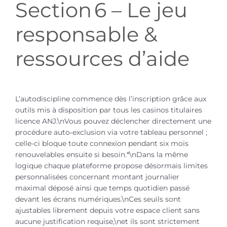
Section 6 – Le jeu
responsable &
ressources d’aide
L’autodiscipline commence dès l’inscription grâce aux
outils mis à disposition par tous les casinos titulaires
licence ANJ.\nVous pouvez déclencher directement une
procédure auto‑exclusion via votre tableau personnel ;
celle-ci bloque toute connexion pendant six mois
renouvelables ensuite si besoin.*\nDans la même
logique chaque plateforme propose désormais limites
personnalisées concernant montant journalier
maximal déposé ainsi que temps quotidien passé
devant les écrans numériques.\nCes seuils sont
ajustables librement depuis votre espace client sans
aucune justification requise,\net ils sont strictement