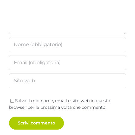
Gamble
Salva il mio nome, email e sito web in questo
browser per la prossima volta che commento.