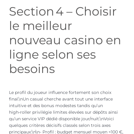
Section 4 – Choisir
le meilleur
nouveau casino en
ligne selon ses
besoins
Le profil du joueur influence fortement son choix
final.\nUn casual cherche avant tout une interface
intuitive et des bonus modestes tandis qu’un
high‑roller privilégie limites élevées sur dépôts ainsi
qu’un service VIP dédié disponible jour/nuit.\nVoici
quelques critères décisifs classés selon trois axes
principaux:\n\n- Profil : budget mensuel moyen <100 €,