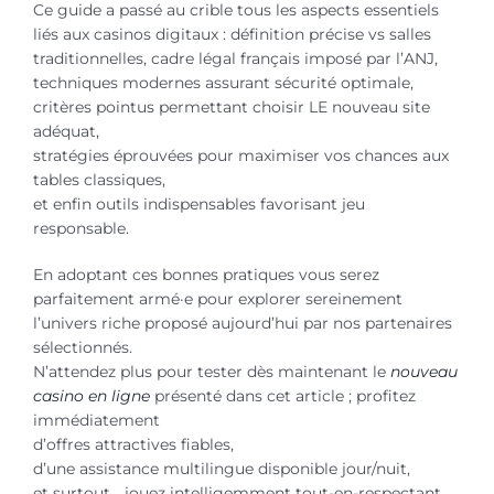
Ce guide a passé au crible tous les aspects essentiels
liés aux casinos digitaux : définition précise vs salles
traditionnelles, cadre légal français imposé par l’ANJ,
techniques modernes assurant sécurité optimale,
critères pointus permettant choisir LE nouveau site
adéquat,
stratégies éprouvées pour maximiser vos chances aux
tables classiques,
et enfin outils indispensables favorisant jeu
responsable.​
En adoptant ces bonnes pratiques vous serez
parfaitement armé·e pour explorer sereinement
l’univers riche proposé aujourd’hui par nos partenaires
sélectionnés.
N’attendez plus pour tester dès maintenant le
nouveau
casino en ligne
présenté dans cet article ; profitez
immédiatement
d’offres attractives fiables,
d’une assistance multilingue disponible jour/nuit,
et surtout… jouez intelligemment tout-en-respectant