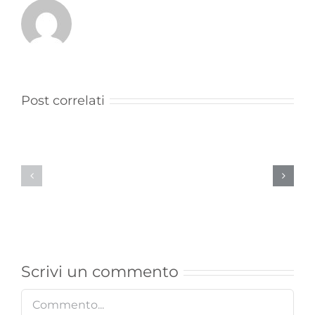
The
Ein
Advant
Post correlati
umfassender
of
Überblick
Playing
über
at
das
Winoma
X7
Mobile
Casino
Casino
Online
for
Scrivi un commento
Angebot
UK
Commento