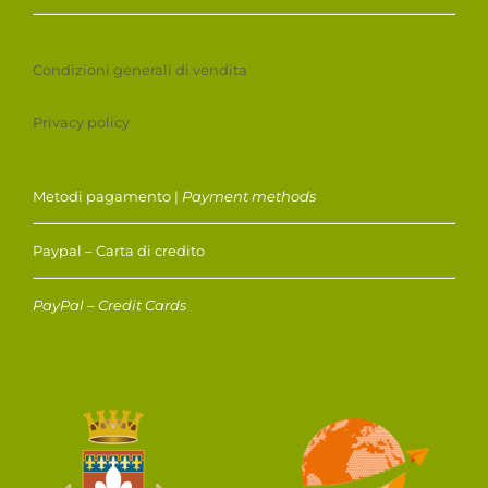
Condizioni generali di vendita
Privacy policy
Metodi pagamento |
Payment methods
Paypal – Carta di credito
PayPal – Credit Cards