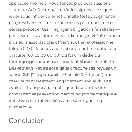
appliqués même si vous tentez plusieurs sessions
distinctes.\n\nReconnaître tôt les signes classiques—
jouer sous influence émotionnelle forte , augmenter
progressivement montants misés pour compenser
pertes précédentes , négliger obligations familiales —
peut éviter escalation vers addiction grave.\nEn France
plusieurs associations offrent soutien professionnel
telque S.O.S Joueurs accessible via hotline nationale
gratuite (09 69 39 00 00) ou forum dédié où
témoignages anonymes circulent librement.\nEnfin
Basketnews.Net intègre dans chacune ses revues un
score RSE (“Responsabilité Sociale & Éthique”) qui
mesure concrètement engagement social du site
évalué — transparence politique data protection ,
programmes prévention gambling problématique &
initiatives caritatives liées au secteur gaming
numérique.
Conclusion