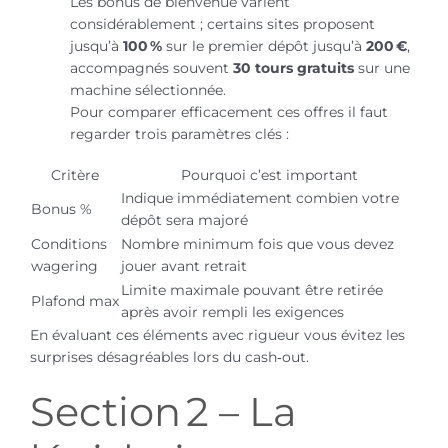
Les bonus de bienvenue varient
considérablement ; certains sites proposent
jusqu’à
100 %
sur le premier dépôt jusqu’à
200 €
,
accompagnés souvent
30 tours gratuits
sur une
machine sélectionnée.
Pour comparer efficacement ces offres il faut
regarder trois paramètres clés :
Critère
Pourquoi c’est important
Indique immédiatement combien votre
Bonus %
dépôt sera majoré
Conditions
Nombre minimum fois que vous devez
wagering
jouer avant retrait
Limite maximale pouvant être retirée
Plafond max
après avoir rempli les exigences
En évaluant ces éléments avec rigueur vous évitez les
surprises désagréables lors du cash‑out.
Section 2 – La