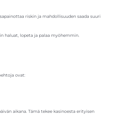
 tasapainottaa riskin ja mahdollisuuden saada suuri
uin haluat, lopeta ja palaa myöhemmin.
oehtoja ovat:
äivän aikana. Tämä tekee kasinoesta erityisen