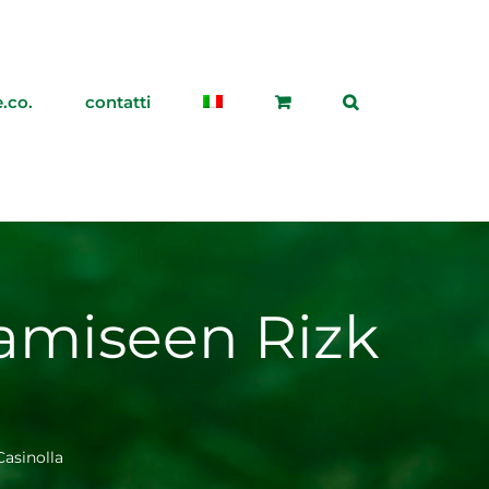
.co.
contatti
tamiseen Rizk
Casinolla