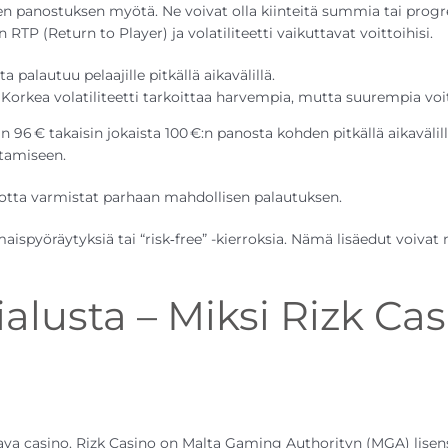
en panostuksen myötä. Ne voivat olla kiinteitä summia tai progressi
TP (Return to Player) ja volatiliteetti vaikuttavat voittoihisi.
 palautuu pelaajille pitkällä aikavälillä.
. Korkea volatiliteetti tarkoittaa harvempia, mutta suurempia voit
n 96 € takaisin jokaista 100 €:n panosta kohden pitkällä aikavälil
tamiseen.
 jotta varmistat parhaan mahdollisen palautuksen.
maispyöräytyksiä tai “risk‑free” -kierroksia. Nämä lisäedut voiva
lialusta – Miksi Rizk C
tava casino. Rizk Casino on Malta Gaming Authorityn (MGA) lisens