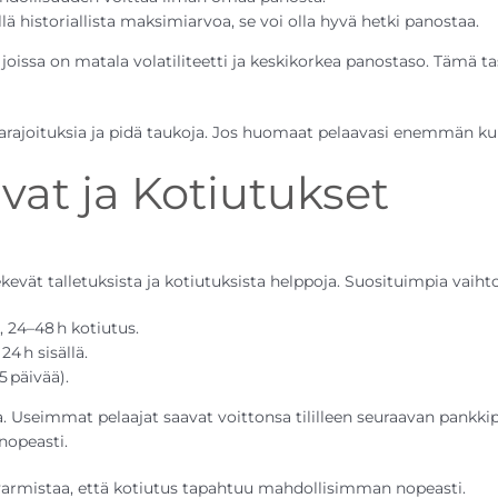
lä historiallista maksimiarvoa, se voi olla hyvä hetki panostaa.
it, joissa on matala volatiliteetti ja keskikorkea panostaso. Tämä
ikarajoituksia ja pidä taukoja. Jos huomaat pelaavasi enemmän k
vat ja Kotiutukset
evät talletuksista ja kotiutuksista helppoja. Suosituimpia vaiht
, 24–48 h kotiutus.
24 h sisällä.
5 päivää).
 Useimmat pelaajat saavat voittonsa tililleen seuraavan pankkip
nopeasti.
 varmistaa, että kotiutus tapahtuu mahdollisimman nopeasti.