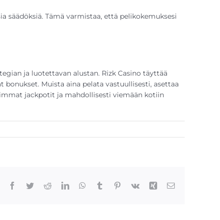
isia säädöksiä. Tämä varmistaa, että pelikokemuksesi
egian ja luotettavan alustan. Rizk Casino täyttää
t bonukset. Muista aina pelata vastuullisesti, asettaa
urimmat jackpotit ja mahdollisesti viemään kotiin
Facebook
Twitter
Reddit
LinkedIn
WhatsApp
Tumblr
Pinterest
Vk
Xing
Email