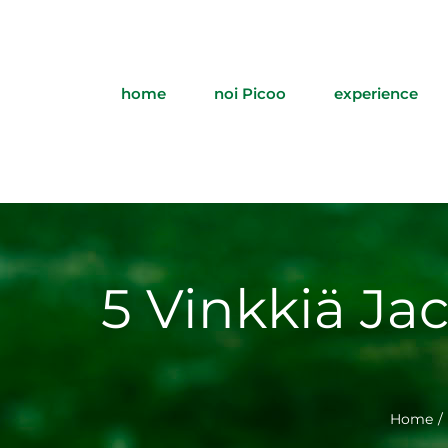
Salta
al
contenuto
home
noi Picoo
experience
5 Vinkkiä Ja
Home
/