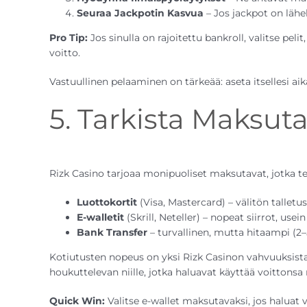
Seuraa Jackpotin Kasvua
– Jos jackpot on lähel
Pro Tip:
Jos sinulla on rajoitettu bankroll, valitse pel
voitto.
Vastuullinen pelaaminen on tärkeää: aseta itsellesi a
5. Tarkista Maksuta
Rizk Casino tarjoaa monipuoliset maksutavat, jotka tek
Luottokortit
(Visa, Mastercard) – välitön talletus
E-walletit
(Skrill, Neteller) – nopeat siirrot, usein 
Bank Transfer
– turvallinen, mutta hitaampi (2–
Kotiutusten nopeus on yksi Rizk Casinon vahvuuksista.
houkuttelevan niille, jotka haluavat käyttää voittonsa 
Quick Win:
Valitse e-wallet maksutavaksi, jos haluat