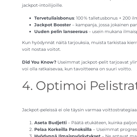
jackpot-intoilijoille.
Tervetuliaisbonus
: 100 % talletusbonus + 200 il
Jackpot Booster
– kampanja, jossa jokainen pan
Uuden pelin lanseeraus
– usein mukana ilmaispy
Kun hyödynnät näitä tarjouksia, muista tarkistaa kier
voit nostaa voitot.
Did You Know?
Useimmat jackpot-pelit tarjoavat yli
voi olla ratkaisevaa, kun tavoitteena on suuri voitto.
4. Optimoi Pelistra
Jackpot-peleissä ei ole täysin varmaa voittostrategia
Aseta Budjetti
– Päätä etukäteen, kuinka paljon 
Pelaa Korkeilla Panoksilla
– Useimmat progressii
Hyödynnä Ilmaispyöräytykset
– Ne antavat ma