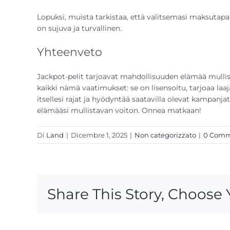
Lopuksi, muista tarkistaa, että valitsemasi maksutapa
on sujuva ja turvallinen.
Yhteenveto
Jackpot-pelit tarjoavat mahdollisuuden elämää mullist
kaikki nämä vaatimukset: se on lisensoitu, tarjoaa laa
itsellesi rajat ja hyödyntää saatavilla olevat kampanj
elämääsi mullistavan voiton. Onnea matkaan!
Di
Land
|
Dicembre 1, 2025
|
Non categorizzato
|
0 Comm
Share This Story, Choose 