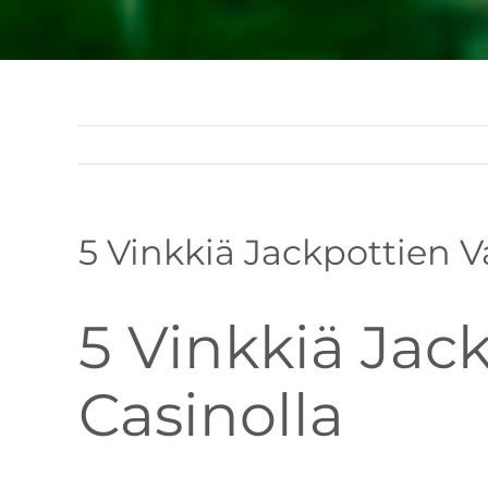
5 Vinkkiä Jackpottien V
5 Vinkkiä Jac
Casinolla