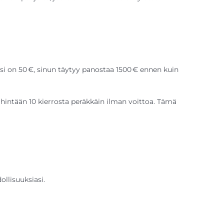
si on 50 €, sinun täytyy panostaa 1500 € ennen kuin
hintään 10 kierrosta peräkkäin ilman voittoa. Tämä
llisuuksiasi.