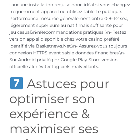
; aucune installation requise donc idéal si vous changez
fréquemment appareil ou utilisez tablette publique.
Performance mesurée généralement entre 0·8–1·2 sec,
légèrement supérieure au natif mais suffisante pour
jeu casual.\n\nRecommandations pratiques :\n- Testez
version app si disponible chez votre casino préféré
identifié via Basketnews.Net.\n- Assurez-vous toujours
connexion HTTPS avant saisie données financières.\n-
Sur Android privilégiez Google Play Store version
officielle afin éviter logiciels malveillants.
Astuces pour
optimiser son
expérience &
maximiser ses