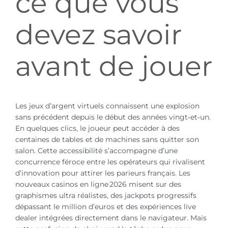
ce que vous
devez savoir
avant de jouer
Les jeux d’argent virtuels connaissent une explosion
sans précédent depuis le début des années vingt‑et‑un.
En quelques clics, le joueur peut accéder à des
centaines de tables et de machines sans quitter son
salon. Cette accessibilité s’accompagne d’une
concurrence féroce entre les opérateurs qui rivalisent
d’innovation pour attirer les parieurs français. Les
nouveaux casinos en ligne 2026 misent sur des
graphismes ultra réalistes, des jackpots progressifs
dépassant le million d’euros et des expériences live
dealer intégrées directement dans le navigateur. Mais