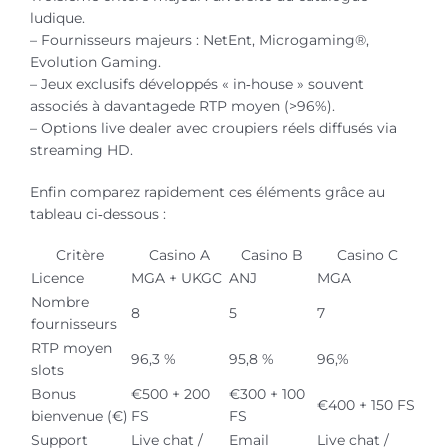
ludique.
– Fournisseurs majeurs : NetEnt, Microgaming®,
Evolution Gaming.
– Jeux exclusifs développés « in‑house » souvent
associés à davantagede RTP moyen (>96%).
– Options live dealer avec croupiers réels diffusés via
streaming HD.
Enfin comparez rapidement ces éléments grâce au
tableau ci‑dessous :
Critère
Casino A
Casino B
Casino C
Licence
MGA + UKGC
ANJ
MGA
Nombre
8
5
7
fournisseurs
RTP moyen
96,3 %
95,8 %
96,%
slots
Bonus
€500 + 200
€300 + 100
€400 + 150 FS
bienvenue (€)
FS
FS
Support
Live chat /
Email
Live chat /