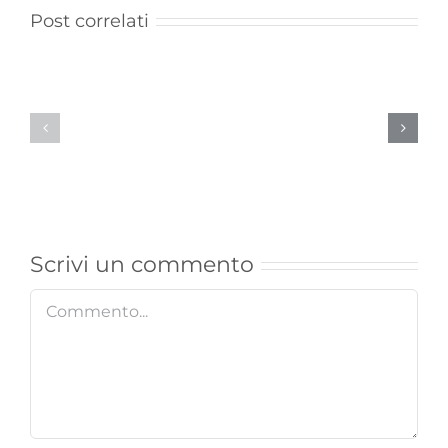
Post correlati
umfassender
of
Überblick
Playing
über
at
das
Winoma
X7
Mobile
Casino
Casino
Online
for
Scrivi un commento
Angebot
UK
Commento
Gamble