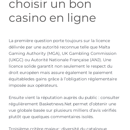
choisir un bon
casino en ligne
La première question porte toujours sur la licence
délivrée par une autorité reconnue telle que Malta
Gaming Authority (MGA), UK Gambling Commission
(UKGC) ou Autorité Nationale Française (ANJ). Une
licence solide garantit non seulement le respect du
droit européen mais assure également le paiement
équitabledes gains grâce à l’obligation réglementaire
imposée aux opérateurs.
Ensuite vient la réputation auprès du public : consulter
régulièrement Basketnews.Net permet d’obtenir une
vue globale basée sur plusieurs milliers d’avis vérifiés
plutôt que quelques commentaires isolés.
Troisième critère majeur : diversité du catalogue