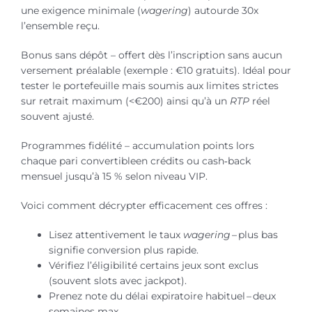
une exigence minimale (
wagering
) autourde 30x
l’ensemble reçu.
Bonus sans dépôt – offert dès l’inscription sans aucun
versement préalable (exemple : €10 gratuits). Idéal pour
tester le portefeuille mais soumis aux limites strictes
sur retrait maximum (<€200) ainsi qu’à un
RTP
réel
souvent ajusté.
Programmes fidélité – accumulation points lors
chaque pari convertibleen crédits ou cash‑back
mensuel jusqu’à 15 % selon niveau VIP.
Voici comment décrypter efficacement ces offres :
Lisez attentivement le taux
wagering
– plus bas
signifie conversion plus rapide.
Vérifiez l’éligibilité certains jeux sont exclus
(souvent slots avec jackpot).
Prenez note du délai expiratoire habituel – deux
semaines max.