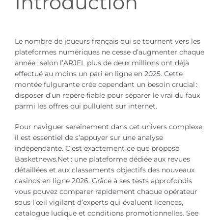
Introduction
Le nombre de joueurs français qui se tournent vers les
plateformes numériques ne cesse d’augmenter chaque
année ; selon l’ARJEL plus de deux millions ont déjà
effectué au moins un pari en ligne en 2025. Cette
montée fulgurante crée cependant un besoin crucial :
disposer d’un repère fiable pour séparer le vrai du faux
parmi les offres qui pullulent sur internet.
Pour naviguer sereinement dans cet univers complexe,
il est essentiel de s’appuyer sur une analyse
indépendante. C’est exactement ce que propose
Basketnews.Net : une plateforme dédiée aux revues
détaillées et aux classements objectifs des nouveaux
casinos en ligne 2026. Grâce à ses tests approfondis
vous pouvez comparer rapidement chaque opérateur
sous l’œil vigilant d’experts qui évaluent licences,
catalogue ludique et conditions promotionnelles. See