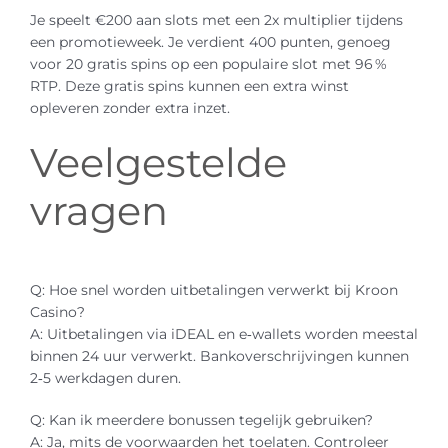
Je speelt €200 aan slots met een 2x multiplier tijdens
een promotieweek. Je verdient 400 punten, genoeg
voor 20 gratis spins op een populaire slot met 96 %
RTP. Deze gratis spins kunnen een extra winst
opleveren zonder extra inzet.
Veelgestelde
vragen
Q: Hoe snel worden uitbetalingen verwerkt bij Kroon
Casino?
A: Uitbetalingen via iDEAL en e‑wallets worden meestal
binnen 24 uur verwerkt. Bankoverschrijvingen kunnen
2‑5 werkdagen duren.
Q: Kan ik meerdere bonussen tegelijk gebruiken?
A: Ja, mits de voorwaarden het toelaten. Controleer