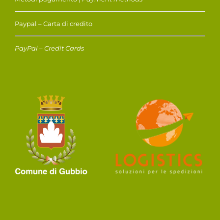
Paypal – Carta di credito
PayPal – Credit Cards