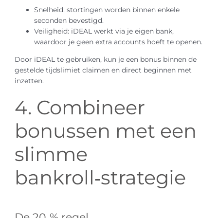
Snelheid: stortingen worden binnen enkele
seconden bevestigd.
Veiligheid: iDEAL werkt via je eigen bank,
waardoor je geen extra accounts hoeft te openen.
Door iDEAL te gebruiken, kun je een bonus binnen de
gestelde tijdslimiet claimen en direct beginnen met
inzetten.
4. Combineer
bonussen met een
slimme
bankroll‑strategie
De 20‑% regel