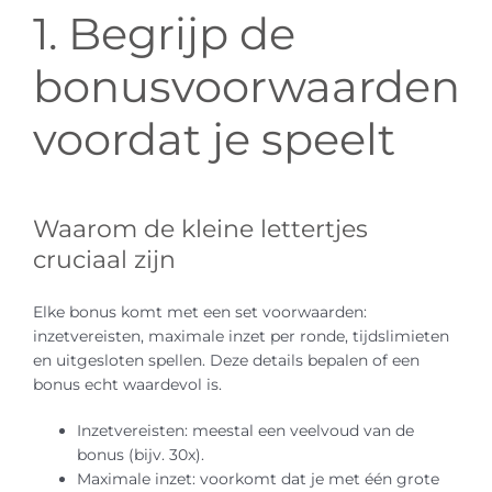
1. Begrijp de
bonusvoorwaarden
voordat je speelt
Waarom de kleine lettertjes
cruciaal zijn
Elke bonus komt met een set voorwaarden:
inzetvereisten, maximale inzet per ronde, tijdslimieten
en uitgesloten spellen. Deze details bepalen of een
bonus echt waardevol is.
Inzetvereisten: meestal een veelvoud van de
bonus (bijv. 30x).
Maximale inzet: voorkomt dat je met één grote