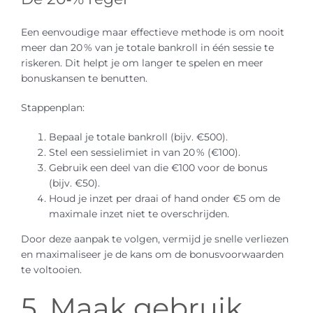
Een eenvoudige maar effectieve methode is om nooit
meer dan 20 % van je totale bankroll in één sessie te
riskeren. Dit helpt je om langer te spelen en meer
bonuskansen te benutten.
Stappenplan:
Bepaal je totale bankroll (bijv. €500).
Stel een sessielimiet in van 20 % (€100).
Gebruik een deel van die €100 voor de bonus
(bijv. €50).
Houd je inzet per draai of hand onder €5 om de
maximale inzet niet te overschrijden.
Door deze aanpak te volgen, vermijd je snelle verliezen
en maximaliseer je de kans om de bonusvoorwaarden
te voltooien.
5. Maak gebruik