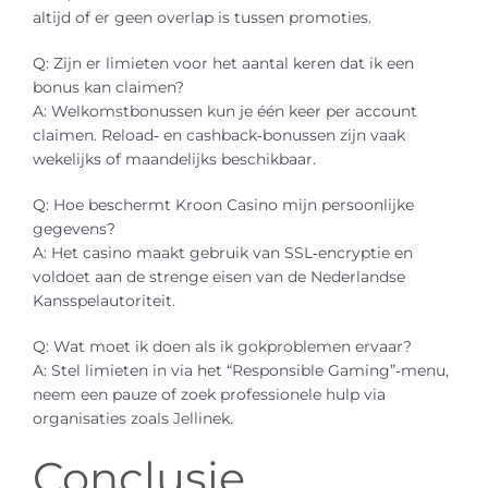
altijd of er geen overlap is tussen promoties.
Q: Zijn er limieten voor het aantal keren dat ik een
bonus kan claimen?
A: Welkomstbonussen kun je één keer per account
claimen. Reload‑ en cashback‑bonussen zijn vaak
wekelijks of maandelijks beschikbaar.
Q: Hoe beschermt Kroon Casino mijn persoonlijke
gegevens?
A: Het casino maakt gebruik van SSL‑encryptie en
voldoet aan de strenge eisen van de Nederlandse
Kansspelautoriteit.
Q: Wat moet ik doen als ik gokproblemen ervaar?
A: Stel limieten in via het “Responsible Gaming”‑menu,
neem een pauze of zoek professionele hulp via
organisaties zoals Jellinek.
Conclusie