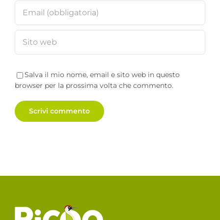
Salva il mio nome, email e sito web in questo
browser per la prossima volta che commento.