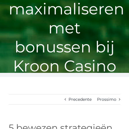
maximaliseren
met
bonussen bij
Kroon Casino
Precedente
Prossimo
5 bewezen strategieën