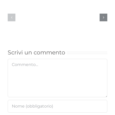
Überblick
Playing
über
at
das
Winoma
X7
Mobile
Casino
Casino
Online
for
Scrivi un commento
Angebot
UK
Commento
Gamble