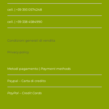
cell. | +39 393 0574248
cell. | +39 338 4584990
Condizioni generali di vendita
Privacy policy
Metodi pagamento |
Payment methods
Paypal – Carta di credito
PayPal – Credit Cards