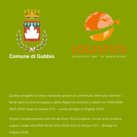
Questo progetto è stato realizzato grazie al contributo ottenuto tramite i
fondi dell’Unione Europea e della Regione Umbria a valere sul POR FESR
2021-2020 Asse III Azione 3.7.1. – avviso Bridge to Digital 2020
Project implemented with funds from the European Union and Umbria
region under the POR FESR 2014-2020 Axis III Action 3.7.1. – Bridge to
Digital 2020