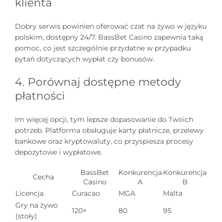
klienta
Dobry serwis powinien oferować czat na żywo w języku
polskim, dostępny 24/7. BassBet Casino zapewnia taką
pomoc, co jest szczególnie przydatne w przypadku
pytań dotyczących wypłat czy bonusów.
4. Porównaj dostępne metody
płatności
Im więcej opcji, tym lepsze dopasowanie do Twoich
potrzeb. Platforma obsługuje karty płatnicze, przelewy
bankowe oraz kryptowaluty, co przyspiesza procesy
depozytowe i wypłatowe.
BassBet
Konkurencja
Konkurencja
Cecha
Casino
A
B
Licencja
Curacao
MGA
Malta
Gry na żywo
120+
80
95
(stoły)