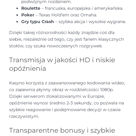
podwójnym rozdaniem.
Roulette
– francuska, europejska i amerykańska.
Poker
– Texas Hold’em oraz Omaha.
Gry typu Crash
– szybka akcja i wysokie wygrane.
Dzięki takiej różnorodności każdy znajdzie coś dla
siebie, niezależnie od tego, czy jest fanem klasycznych
stołów, czy szuka nowoczesnych rozgrywek.
Transmisja w jakości HD i niskie
opóźnienia
Kasyno korzysta z zaawansowanego kodowania wideo,
co zapewnia płynny obraz w rozdzielczości 1080p.
Dzięki serwerom zlokalizowanymi w Europie,
opóźnienie wynosi średnio 2‑3 sekundy, co pozwala na
szybkie reagowanie i podejmowanie decyzji w czasie
rzeczywistym.
Transparentne bonusy i szybkie