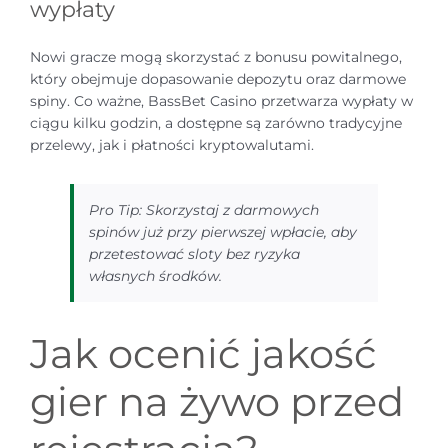
wypłaty
Nowi gracze mogą skorzystać z bonusu powitalnego,
który obejmuje dopasowanie depozytu oraz darmowe
spiny. Co ważne, BassBet Casino przetwarza wypłaty w
ciągu kilku godzin, a dostępne są zarówno tradycyjne
przelewy, jak i płatności kryptowalutami.
Pro Tip: Skorzystaj z darmowych
spinów już przy pierwszej wpłacie, aby
przetestować sloty bez ryzyka
własnych środków.
Jak ocenić jakość
gier na żywo przed