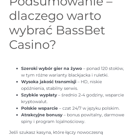
Podsumowanie –
dlaczego warto
wybrać BassBet
Casino?
Szeroki wybór gier na żywo
– ponad 120 stołów,
w tym różne warianty blackjacka i ruletki.
Wysoka jakość transmisji
– HD, niskie
opóźnienia, stabilny serwis.
Szybkie wypłaty
– średnio 2‑4 godziny, wsparcie
kryptowalut.
Polskie wsparcie
– czat 24/7 w języku polskim.
Atrakcyjne bonusy
– bonus powitalny, darmowe
spiny i program lojalnościowy.
Jeśli szukasz kasyna, które łączy nowoczesną