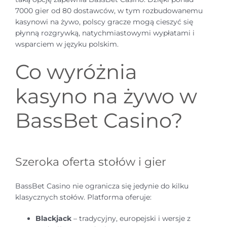
7000 gier od 80 dostawców, w tym rozbudowanemu
kasynowi na żywo, polscy gracze mogą cieszyć się
płynną rozgrywką, natychmiastowymi wypłatami i
wsparciem w języku polskim.
Co wyróżnia
kasyno na żywo w
BassBet Casino?
Szeroka oferta stołów i gier
BassBet Casino nie ogranicza się jedynie do kilku
klasycznych stołów. Platforma oferuje:
Blackjack
– tradycyjny, europejski i wersje z