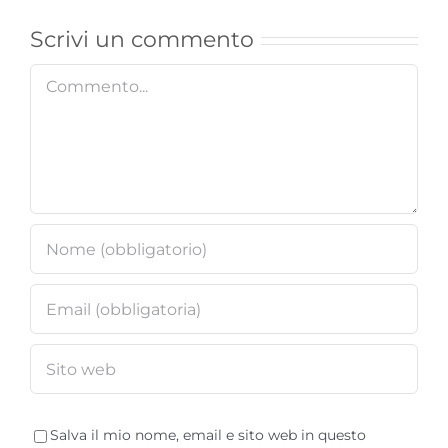
Casino
Casino
Online
for
Scrivi un commento
Angebot
UK
Commento
Gamble
Salva il mio nome, email e sito web in questo