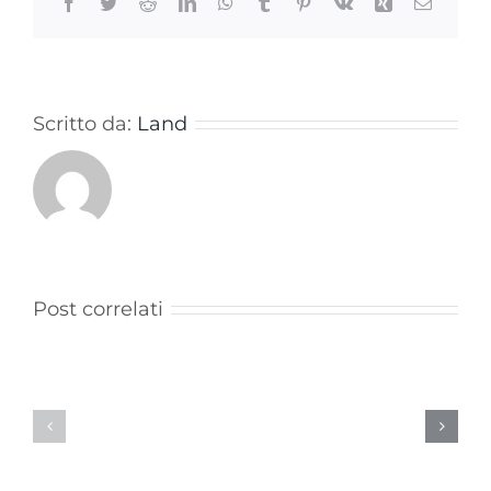
Facebook
Twitter
Reddit
LinkedIn
WhatsApp
Tumblr
Pinterest
Vk
Xing
Email
Scritto da:
Land
The
Ein
Advant
Post correlati
umfassender
of
Überblick
Playing
über
at
das
Winoma