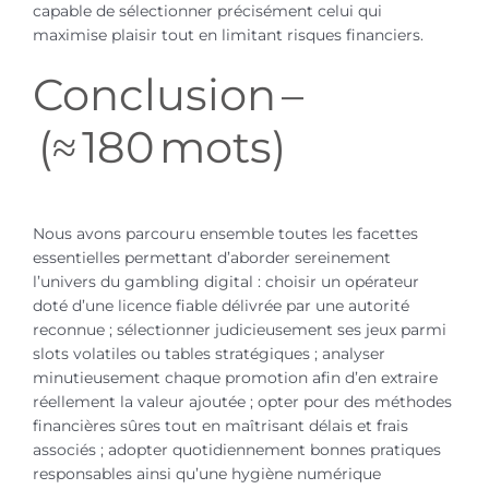
capable de sélectionner précisément celui qui
maximise plaisir tout en limitant risques financiers.
Conclusion –
(≈ 180 mots)
Nous avons parcouru ensemble toutes les facettes
essentielles permettant d’aborder sereinement
l’univers du gambling digital : choisir un opérateur
doté d’une licence fiable délivrée par une autorité
reconnue ; sélectionner judicieusement ses jeux parmi
slots volatiles ou tables stratégiques ; analyser
minutieusement chaque promotion afin d’en extraire
réellement la valeur ajoutée ; opter pour des méthodes
financières sûres tout en maîtrisant délais et frais
associés ; adopter quotidiennement bonnes pratiques
responsables ainsi qu’une hygiène numérique