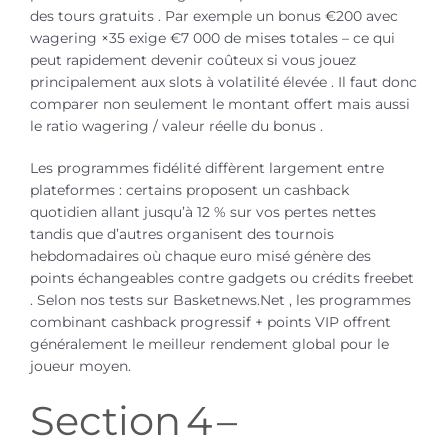
des tours gratuits . Par exemple un bonus €200 avec
wagering ×35 exige €7 000 de mises totales – ce qui
peut rapidement devenir coûteux si vous jouez
principalement aux slots à volatilité élevée . Il faut donc
comparer non seulement le montant offert mais aussi
le ratio wagering / valeur réelle du bonus .
Les programmes fidélité diffèrent largement entre
plateformes : certains proposent un cashback
quotidien allant jusqu’à 12 % sur vos pertes nettes
tandis que d’autres organisent des tournois
hebdomadaires où chaque euro misé génère des
points échangeables contre gadgets ou crédits freebet
. Selon nos tests sur Basketnews.Net , les programmes
combinant cashback progressif + points VIP offrent
généralement le meilleur rendement global pour le
joueur moyen.
Section 4 –