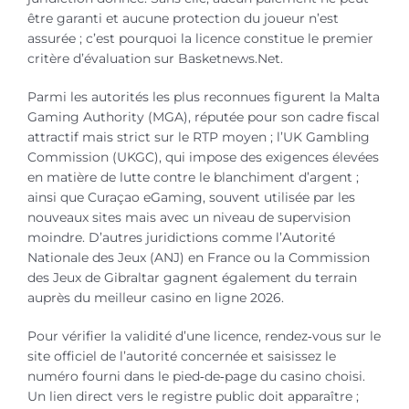
être garanti et aucune protection du joueur n’est
assurée ; c’est pourquoi la licence constitue le premier
critère d’évaluation sur Basketnews.Net.
Parmi les autorités les plus reconnues figurent la Malta
Gaming Authority (MGA), réputée pour son cadre fiscal
attractif mais strict sur le RTP moyen ; l’UK Gambling
Commission (UKGC), qui impose des exigences élevées
en matière de lutte contre le blanchiment d’argent ;
ainsi que Curaçao eGaming, souvent utilisée par les
nouveaux sites mais avec un niveau de supervision
moindre. D’autres juridictions comme l’Autorité
Nationale des Jeux (ANJ) en France ou la Commission
des Jeux de Gibraltar gagnent également du terrain
auprès du meilleur casino en ligne 2026.
Pour vérifier la validité d’une licence, rendez‑vous sur le
site officiel de l’autorité concernée et saisissez le
numéro fourni dans le pied‑de‑page du casino choisi.
Un lien direct vers le registre public doit apparaître ;