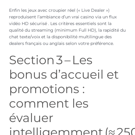
Enfin les jeux avec croupier réel (« Live Dealer »)
reproduisent l’ambiance d’un vrai casino via un flux
vidéo HD sécurisé . Les critères essentiels sont la
qualité du streaming (minimum Full HD), la rapidité du
chat texte/voix et la disponibilité multilingue des
dealers français ou anglais selon votre préférence.
Section 3 – Les
bonus d’accueil et
promotions :
comment les
évaluer
intelligemment (≈ 25