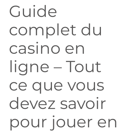
Guide
complet du
casino en
ligne – Tout
ce que vous
devez savoir
pour jouer en