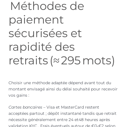
Méthodes de
paiement
sécurisées et
rapidité des
retraits (≈ 295 mots)
Choisir une méthode adaptée dépend avant tout du
montant envisagé ainsi du délai souhaité pour recevoir
vos gains :
Cartes bancaires
– Visa et MasterCard restent
acceptées partout ; dépôt instantané tandis que retrait
nécessite généralement entre 24 et48 heures après
validation KYC . Frais éventuels autour de €0‑€2 selon