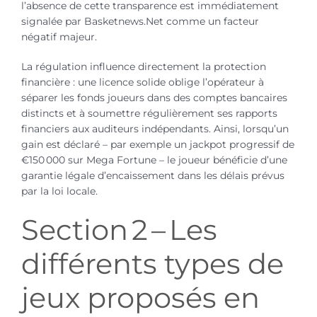
l’absence de cette transparence est immédiatement
signalée par Basketnews.Net comme un facteur
négatif majeur.
La régulation influence directement la protection
financière : une licence solide oblige l’opérateur à
séparer les fonds joueurs dans des comptes bancaires
distincts et à soumettre régulièrement ses rapports
financiers aux auditeurs indépendants. Ainsi, lorsqu’un
gain est déclaré – par exemple un jackpot progressif de
€150 000 sur Mega Fortune – le joueur bénéficie d’une
garantie légale d’encaissement dans les délais prévus
par la loi locale.
Section 2 – Les
différents types de
jeux proposés en