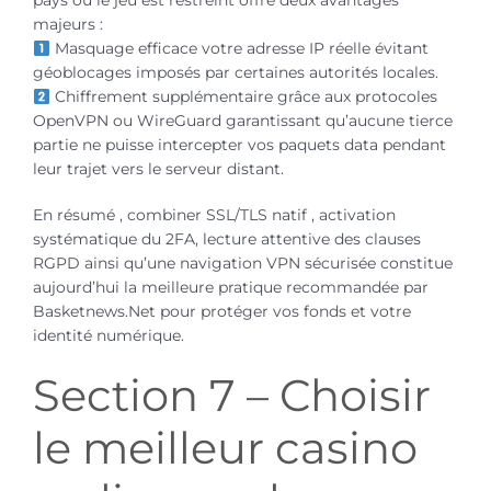
pays où le jeu est restreint offre deux avantages
majeurs :
Masquage efficace votre adresse IP réelle évitant
géoblocages imposés par certaines autorités locales.
Chiffrement supplémentaire grâce aux protocoles
OpenVPN ou WireGuard garantissant qu’aucune tierce
partie ne puisse intercepter vos paquets data pendant
leur trajet vers le serveur distant.
En résumé , combiner SSL/TLS natif , activation
systématique du 2FA, lecture attentive des clauses
RGPD ainsi qu’une navigation VPN sécurisée constitue
aujourd’hui la meilleure pratique recommandée par
Basketnews.Net pour protéger vos fonds et votre
identité numérique.
Section 7 – Choisir
le meilleur casino