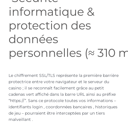
informatique &
protection des
données
personnelles (≈ 310 
Le chiffrement SSL/TLS représente la première barrière
protectrice entre votre navigateur et le serveur du
casino ; il se reconnaît facilement grâce au petit
cadenas vert affiché dans la barre URL ainsi au préfixe
“https://”. Sans ce protocole toutes vos informations –
identifiants login , coordonnées bancaires , historiques
de jeu – pourraient être interceptées par un tiers
malveillant .