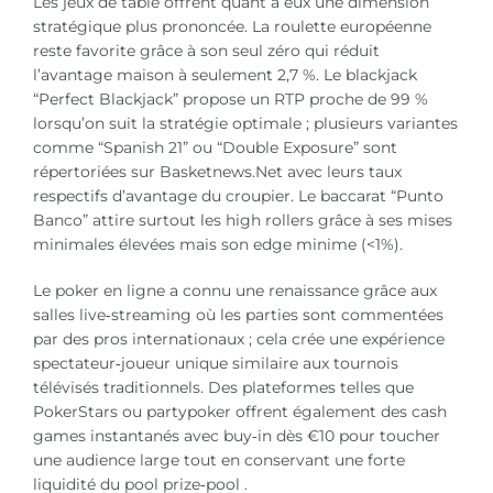
Les jeux de table offrent quant à eux une dimension
stratégique plus prononcée. La roulette européenne
reste favorite grâce à son seul zéro qui réduit
l’avantage maison à seulement 2,7 %. Le blackjack
“Perfect Blackjack” propose un RTP proche de 99 %
lorsqu’on suit la stratégie optimale ; plusieurs variantes
comme “Spanish 21” ou “Double Exposure” sont
répertoriées sur Basketnews.Net avec leurs taux
respectifs d’avantage du croupier. Le baccarat “Punto
Banco” attire surtout les high rollers grâce à ses mises
minimales élevées mais son edge minime (<1%).
Le poker en ligne a connu une renaissance grâce aux
salles live‑streaming où les parties sont commentées
par des pros internationaux ; cela crée une expérience
spectateur‑joueur unique similaire aux tournois
télévisés traditionnels. Des plateformes telles que
PokerStars ou partypoker offrent également des cash
games instantanés avec buy‑in dès €10 pour toucher
une audience large tout en conservant une forte
liquidité du pool prize‑pool .