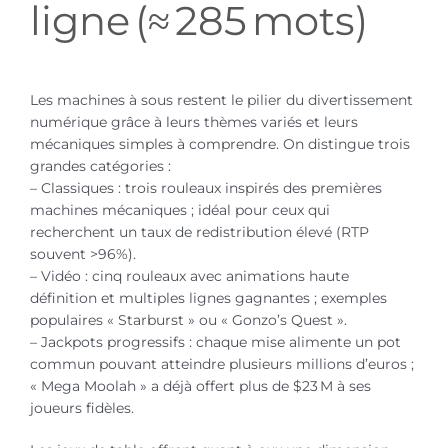
ligne (≈ 285 mots)
Les machines à sous restent le pilier du divertissement
numérique grâce à leurs thèmes variés et leurs
mécaniques simples à comprendre. On distingue trois
grandes catégories :
– Classiques : trois rouleaux inspirés des premières
machines mécaniques ; idéal pour ceux qui
recherchent un taux de redistribution élevé (RTP
souvent >96%).
– Vidéo : cinq rouleaux avec animations haute
définition et multiples lignes gagnantes ; exemples
populaires « Starburst » ou « Gonzo’s Quest ».
– Jackpots progressifs : chaque mise alimente un pot
commun pouvant atteindre plusieurs millions d’euros ;
« Mega Moolah » a déjà offert plus de $23 M à ses
joueurs fidèles.