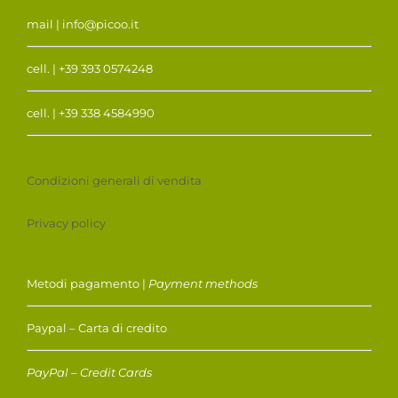
mail | info@picoo.it
cell. | +39 393 0574248
cell. | +39 338 4584990
Condizioni generali di vendita
Privacy policy
Metodi pagamento |
Payment methods
Paypal – Carta di credito
PayPal – Credit Cards