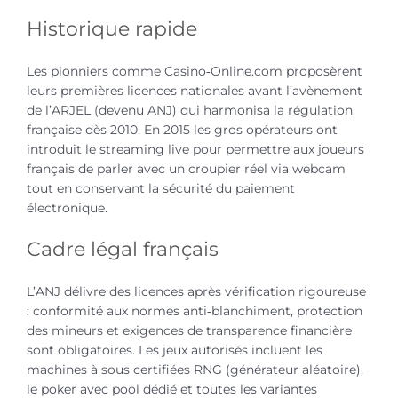
Historique rapide
Les pionniers comme Casino‑Online.com proposèrent
leurs premières licences nationales avant l’avènement
de l’ARJEL (devenu ANJ) qui harmonisa la régulation
française dès 2010. En 2015 les gros opérateurs ont
introduit le streaming live pour permettre aux joueurs
français de parler avec un croupier réel via webcam
tout en conservant la sécurité du paiement
électronique.
Cadre légal français
L’ANJ délivre des licences après vérification rigoureuse
: conformité aux normes anti‑blanchiment, protection
des mineurs et exigences de transparence financière
sont obligatoires. Les jeux autorisés incluent les
machines à sous certifiées RNG (générateur aléatoire),
le poker avec pool dédié et toutes les variantes