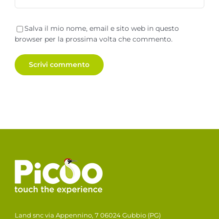
Salva il mio nome, email e sito web in questo
browser per la prossima volta che commento.
Land snc via Appennino, 7 06024 Gubbio (PG)