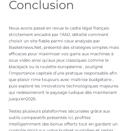
Conclusion
Nous avons passé en revue le cadre légal français
strictement encadré par l’ANJ, détaillé comment
choisir un site fiable parmi ceux analysés par
Basketnews.Net, présenté des stratégies simples mais
efficaces pour maximiser vos gains aux machines à
sous vidéo ainsi qu’aux jeux classiques comme le
blackjack ou la roulette européenne , souligné
l’importance capitale d’une pratique responsable afin
que plaisir rime toujours avec maîtrise budgétaire ,
puis exploré les innovations technologiques majeures
qui redessineront le paysage ludique dès maintenant
jusqu’en​2026.
Testez plusieurs plateformes sécurisées grâce aux
outils comparatifs présentés ici, profitez
intelligemment des bonus offerts tout en gardant un
contrôle strict sur votre budget quotidien et restez