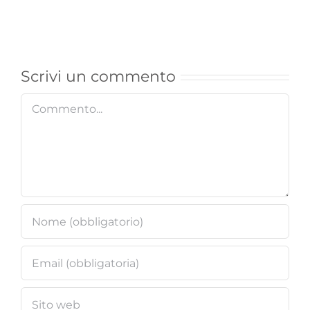
X7
Mobile
Casino
Casino
Online
for
Scrivi un commento
Angebot
UK
Commento
Gamble