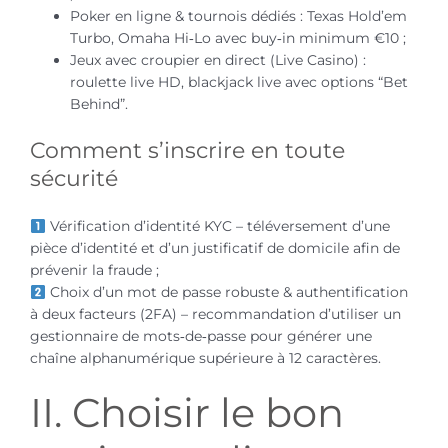
Poker en ligne & tournois dédiés : Texas Hold’em
Turbo, Omaha Hi‑Lo avec buy‑in minimum €10 ;
Jeux avec croupier en direct (Live Casino) :
roulette live HD, blackjack live avec options “Bet
Behind”.
Comment s’inscrire en toute
sécurité
Vérification d’identité KYC – téléversement d’une
pièce d’identité et d’un justificatif de domicile afin de
prévenir la fraude ;
Choix d’un mot de passe robuste & authentification
à deux facteurs (2FA) – recommandation d’utiliser un
gestionnaire de mots‑de‑passe pour générer une
chaîne alphanumérique supérieure à 12 caractères.
II. Choisir le bon