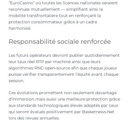
“EuroCasino” où toutes les licences nationales seraient
reconnues mutuellement — simplifiant ainsi la
mobilité transfrontalière tout en renforçant la
protection consommateur grâce à un cadre
harmonisé.
Responsabilité sociale renforcée
Les futurs opérateurs devront publier quotidiennement
leur taux réel RTP par machine ainsi que leurs
algorithmes RNG open‑source afin que chaque joueur
puisse vérifier transparentement l’équité avant chaque
session.
Ces évolutions promettent non seulement davantage
d’immersion mais aussi une meilleure protection grâce
aux standards technologiques élevés adoptés par ceux
qui seront évalués positivement par Basketnews.Net
lors des revues annuelles.