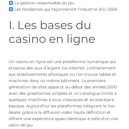
La gestion responsable du jeu ;
Les tendances qui façonneront l’industrie d’ici 2026.
I. Les bases du
casino en ligne
Un casino en ligne est une plateforme numérique qui
propose des jeux d’argent via internet, contrairement
aux établissements physiques où l’on trouve tables et
machines dans un même bâtiment. La première
génération de sites apparut au début des années 2000
avec des graphismes simples et un catalogue limité à
quelques machines à sous classiques et au blackjack
basique. Aujourd’hui les plateformes intègrent le live
dealer grâce à la diffusion vidéo haute définition et
offrent une expérience quasi‑identique à celle d’un vrai
salon de jeu.