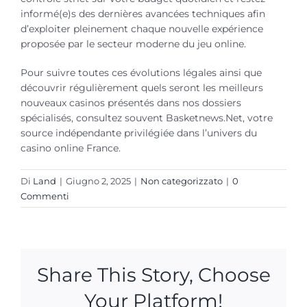
informé(e)s des dernières avancées techniques afin
d’exploiter pleinement chaque nouvelle expérience
proposée par le secteur moderne du jeu online.
Pour suivre toutes ces évolutions légales ainsi que
découvrir régulièrement quels seront les meilleurs
nouveaux casinos présentés dans nos dossiers
spécialisés, consultez souvent Basketnews.Net, votre
source indépendante privilégiée dans l’univers du
casino online France.​
Di
Land
|
Giugno 2, 2025
|
Non categorizzato
|
0
Commenti
Share This Story, Choose
Your Platform!