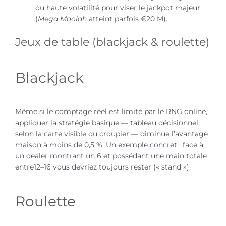
ou haute volatilité pour viser le jackpot majeur
(
Mega Moolah
atteint parfois €20 M).
Jeux de table (blackjack & roulette)
Blackjack
Même si le comptage réel est limité par le RNG online,
appliquer la stratégie basique — tableau décisionnel
selon la carte visible du croupier — diminue l’avantage
maison à moins de 0,5 %. Un exemple concret : face à
un dealer montrant un 6 et possédant une main totale
entre12–16 vous devriez toujours rester (« stand »).
Roulette