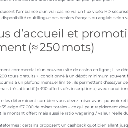
roduisent l’ambiance d’un vrai casino via un flux vidéo HD sécurisé
 disponibilité multilingue des dealers français ou anglais selon 
nus d’accueil et promo
ment (≈ 250 mots)
nt commercial d’un nouveau site de casino en ligne ; il se décl
200 tours gratuits », conditionné à un dépôt minimum souvent fi
soumis à un plafond mensuel limité ; ils permettent d’essayer des s
is très attractif (« €10 offerts dès inscription ») avec conditions
 : elles déterminent combien vous devez miser avant pouvoir ret
35 exige €7 000 de mises totales – ce qui peut rapidement deven
 le montant offert mais aussi le ratio wagering / valeur réelle d
teformes : certains proposent un cashback quotidien allant jusqu