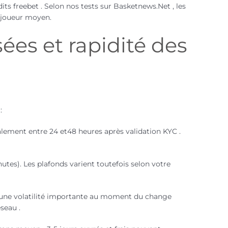
 freebet . Selon nos tests sur Basketnews.Net , les
 joueur moyen.
ées et rapidité des
:
alement entre 24 et48 heures après validation KYC .
utes). Les plafonds varient toutefois selon votre
 une volatilité importante au moment du change
seau .