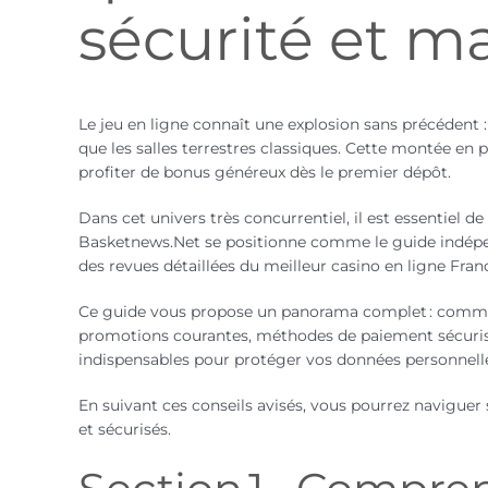
sécurité et m
Le jeu en ligne connaît une explosion sans précédent 
que les salles terrestres classiques. Cette montée en pu
profiter de bonus généreux dès le premier dépôt.
Dans cet univers très concurrentiel, il est essentiel d
Basketnews.Net se positionne comme le guide indépenda
des revues détaillées du meilleur casino en ligne Fra
Ce guide vous propose un panorama complet : comment v
promotions courantes, méthodes de paiement sécurisée
indispensables pour protéger vos données personnelle
En suivant ces conseils avisés, vous pourrez naviguer
et sécurisés.