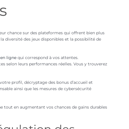
s
eur chance sur des plateformes qui offrent bien plus
a diversité des jeux disponibles et la possibilité de
en ligne
qui correspond à vos attentes.
tes selon leurs performances réelles. Vous y trouverez
votre profil, décryptage des bonus d’accueil et
nsable ainsi que les mesures de cybersécurité
igne tout en augmentant vos chances de gains durables