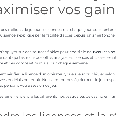
aximiser vos gain
: des millions de joueurs se connectent chaque jour pour tenter l
issance s’explique par la facilité d’accès depuis un smartphone, l
e s’appuyer sur des sources fiables pour choisir le
nouveau casino 
nt qui teste chaque offre, analyse les licences et classe les si
nce et des comparatifs mis à jour chaque semaine.
érifier la licence d’un opérateur, quels jeux privilégier selon 
s et délais de retrait. Nous aborderons également le jeu respo
s pendant votre session de jeu.
 sereinement entre les différents nouveaux sites de casino en l