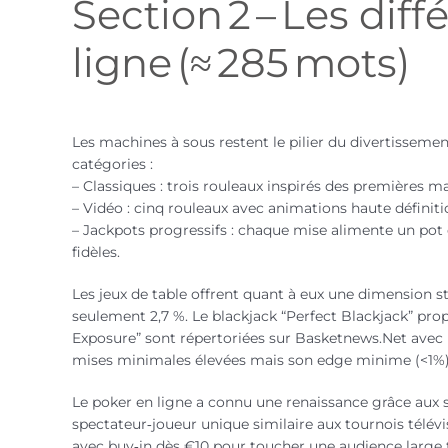
Section 2 – Les dif
ligne (≈ 285 mots)
Les machines à sous restent le pilier du divertissem
catégories :
– Classiques : trois rouleaux inspirés des premières 
– Vidéo : cinq rouleaux avec animations haute définiti
– Jackpots progressifs : chaque mise alimente un pot 
fidèles.
Les jeux de table offrent quant à eux une dimension s
seulement 2,7 %. Le blackjack “Perfect Blackjack” pro
Exposure” sont répertoriées sur Basketnews.Net avec le
mises minimales élevées mais son edge minime (<1%)
Le poker en ligne a connu une renaissance grâce aux s
spectateur‑joueur unique similaire aux tournois télé
avec buy‑in dès €10 pour toucher une audience large t