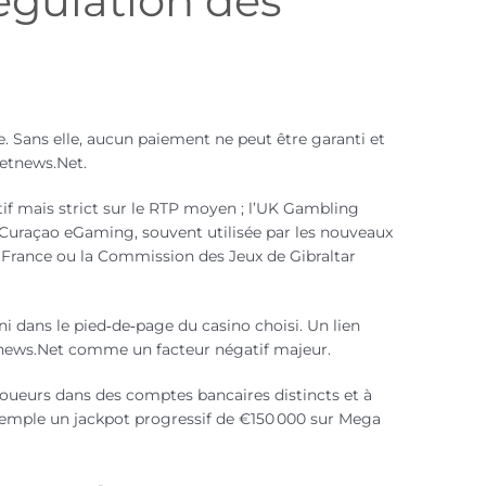
régulation des
e. Sans elle, aucun paiement ne peut être garanti et
ketnews.Net.
tif mais strict sur le RTP moyen ; l’UK Gambling
 Curaçao eGaming, souvent utilisée par les nouveaux
n France ou la Commission des Jeux de Gibraltar
rni dans le pied‑de‑page du casino choisi. Un lien
etnews.Net comme un facteur négatif majeur.
 joueurs dans des comptes bancaires distincts et à
exemple un jackpot progressif de €150 000 sur Mega