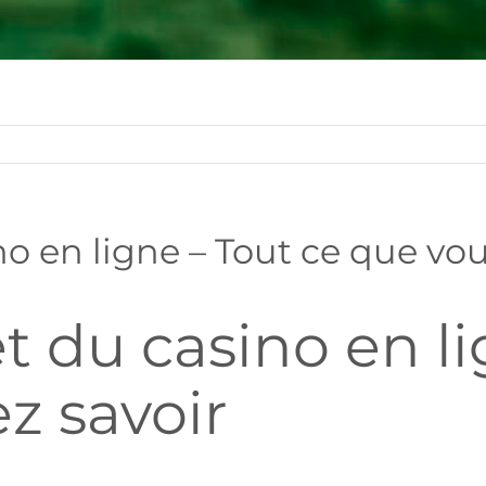
o en ligne – Tout ce que vou
 du casino en li
z savoir