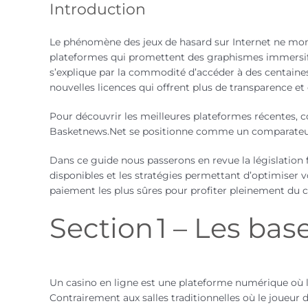
Introduction
Le phénomène des jeux de hasard sur Internet ne mont
plateformes qui promettent des graphismes immersifs,
s’explique par la commodité d’accéder à des centaines
nouvelles licences qui offrent plus de transparence et
Pour découvrir les meilleures plateformes récentes, 
Basketnews.Net se positionne comme un comparateur in
Dans ce guide nous passerons en revue la législation fra
disponibles et les stratégies permettant d’optimiser 
paiement les plus sûres pour profiter pleinement du 
Section 1 – Les bas
Un casino en ligne est une plateforme numérique où l’
Contrairement aux salles traditionnelles où le joueur 