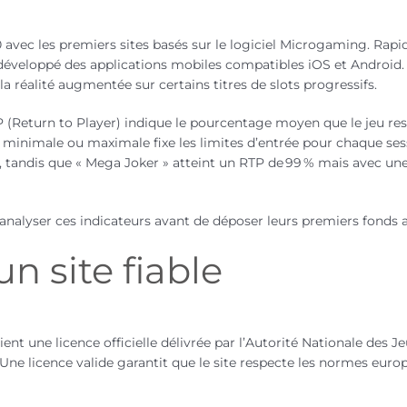
0 avec les premiers sites basés sur le logiciel Microgaming. Rap
 développé des applications mobiles compatibles iOS et Android. 
la réalité augmentée sur certains titres de slots progressifs.
(Return to Player) indique le pourcentage moyen que le jeu restit
e minimale ou maximale fixe les limites d’entrée pour chaque ses
 tandis que « Mega Joker » atteint un RTP de 99 % mais avec une v
yser ces indicateurs avant de déposer leurs premiers fonds afin
un site fiable
ient une licence officielle délivrée par l’Autorité Nationale des 
ne licence valide garantit que le site respecte les normes euro