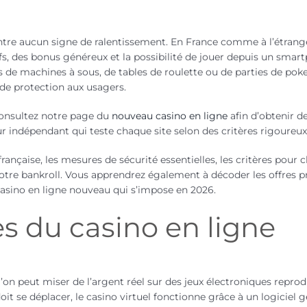
re aucun signe de ralentissement. En France comme à l’étranger,
 des bonus généreux et la possibilité de jouer depuis un smart
 de machines à sous, de tables de roulette ou de parties de poke
 de protection aux usagers.
consultez notre page du
nouveau casino en ligne
afin d’obtenir de
dépendant qui teste chaque site selon des critères rigoureux : 
nçaise, les mesures de sécurité essentielles, les critères pour cho
votre bankroll. Vous apprendrez également à décoder les offres 
casino en ligne nouveau qui s’impose en 2026.
es du casino en ligne
on peut miser de l’argent réel sur des jeux électroniques reprod
doit se déplacer, le casino virtuel fonctionne grâce à un logicie