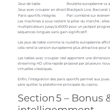
Jeux de table
Roulette européenne vs 
Jeux avec croupier en direct
Blackjack Live, Baccarat 
Paris sportifs intégrés
Pari combiné sur événe
Les machines à sous restent le pilier du marché ; elle
multiplicateurs jusqu’à x5000 pour un jackpot progres
séquences longues sans gain significatif.
Les jeux de table comme la roulette européenne affic
cela rend la version européenne plus attractive pour 
Les tables avec croupier réel apportent une dimension 
streaming HD ultra‑rapide proposé par plusieurs nouv
virtuelles classiques.
Enfin, l’intégration des paris sportifs permet aux jou
sans quitter la plateforme principale du casino.
Section 5 – Bonus 
intelligemment