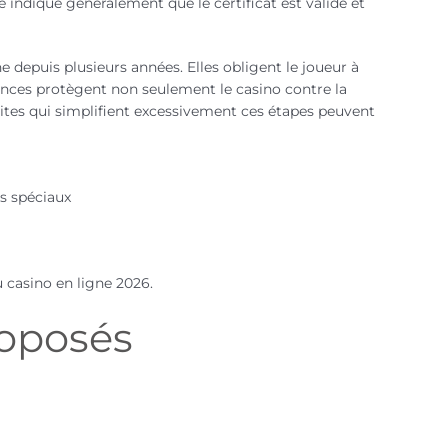
e indique généralement que le certificat est valide et
epuis plusieurs années. Elles obligent le joueur à
igences protègent non seulement le casino contre la
s sites qui simplifient excessivement ces étapes peuvent
es spéciaux
 casino en ligne 2026.
roposés