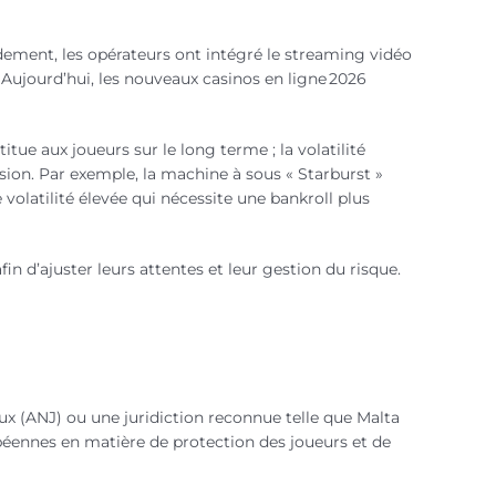
idement, les opérateurs ont intégré le streaming vidéo
Aujourd’hui, les nouveaux casinos en ligne 2026
ue aux joueurs sur le long terme ; la volatilité
sion. Par exemple, la machine à sous « Starburst »
olatilité élevée qui nécessite une bankroll plus
 d’ajuster leurs attentes et leur gestion du risque.
Jeux (ANJ) ou une juridiction reconnue telle que Malta
péennes en matière de protection des joueurs et de