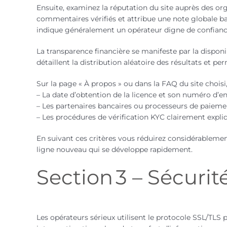
Ensuite, examinez la réputation du site auprès des org
commentaires vérifiés et attribue une note globale basé
indique généralement un opérateur digne de confianc
La transparence financière se manifeste par la dispo
détaillent la distribution aléatoire des résultats et 
Sur la page « À propos » ou dans la FAQ du site choisi,
– La date d’obtention de la licence et son numéro d’
– Les partenaires bancaires ou processeurs de paiemen
– Les procédures de vérification KYC clairement expli
En suivant ces critères vous réduirez considérableme
ligne nouveau qui se développe rapidement.
Section 3 – Sécuri
Les opérateurs sérieux utilisent le protocole SSL/TLS