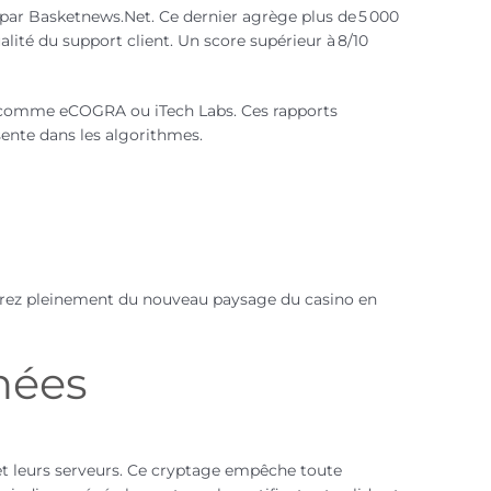
s par Basketnews.Net. Ce dernier agrège plus de 5 000
alité du support client. Un score supérieur à 8/10
nts comme eCOGRA ou iTech Labs. Ces rapports
sente dans les algorithmes.
iterez pleinement du nouveau paysage du casino en
nées
 et leurs serveurs. Ce cryptage empêche toute