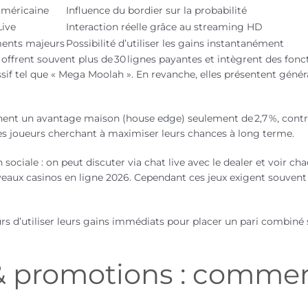
américaine
Influence du bordier sur la probabilité
Live
Interaction réelle grâce au streaming HD
ments majeurs
Possibilité d’utiliser les gains instantanément
s offrent souvent plus de 30 lignes payantes et intègrent des fon
sif tel que « Mega Moolah ». En revanche, elles présentent généra
hent un avantage maison (house edge) seulement de 2,7 %, contre
les joueurs cherchant à maximiser leurs chances à long terme.
sociale : on peut discuter via chat live avec le dealer et voir ch
eaux casinos en ligne 2026. Cependant ces jeux exigent souvent
eurs d’utiliser leurs gains immédiats pour placer un pari combiné
& promotions : commen