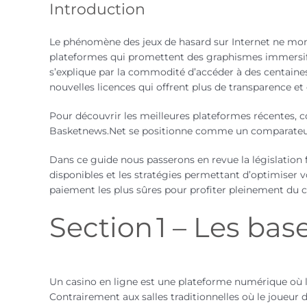
Introduction
Le phénomène des jeux de hasard sur Internet ne mont
plateformes qui promettent des graphismes immersifs,
s’explique par la commodité d’accéder à des centaines
nouvelles licences qui offrent plus de transparence et
Pour découvrir les meilleures plateformes récentes, 
Basketnews.Net se positionne comme un comparateur in
Dans ce guide nous passerons en revue la législation fra
disponibles et les stratégies permettant d’optimiser 
paiement les plus sûres pour profiter pleinement du 
Section 1 – Les bas
Un casino en ligne est une plateforme numérique où l’
Contrairement aux salles traditionnelles où le joueur 