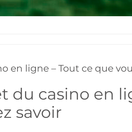
o en ligne – Tout ce que vou
 du casino en li
z savoir