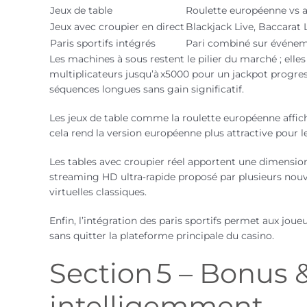
Jeux de table
Roulette européenne vs 
Jeux avec croupier en direct
Blackjack Live, Baccarat 
Paris sportifs intégrés
Pari combiné sur événe
Les machines à sous restent le pilier du marché ; elle
multiplicateurs jusqu’à x5000 pour un jackpot progres
séquences longues sans gain significatif.
Les jeux de table comme la roulette européenne affic
cela rend la version européenne plus attractive pour 
Les tables avec croupier réel apportent une dimension 
streaming HD ultra‑rapide proposé par plusieurs nouv
virtuelles classiques.
Enfin, l’intégration des paris sportifs permet aux jou
sans quitter la plateforme principale du casino.
Section 5 – Bonus 
intelligemment