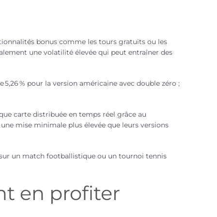
ctionnalités bonus comme les tours gratuits ou les
lement une volatilité élevée qui peut entraîner des
 5,26 % pour la version américaine avec double zéro ;
aque carte distribuée en temps réel grâce au
 une mise minimale plus élevée que leurs versions
 sur un match footballistique ou un tournoi tennis
t en profiter