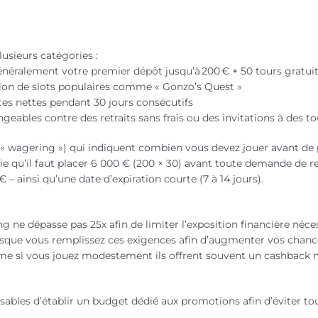
usieurs catégories :
néralement votre premier dépôt jusqu’à 200 € + 50 tours gratui
ction de slots populaires comme « Gonzo’s Quest »
rtes nettes pendant 30 jours consécutifs
ables contre des retraits sans frais ou des invitations à des to
wagering ») qui indiquent combien vous devez jouer avant de po
e qu’il faut placer 6 000 € (200 × 30) avant toute demande de re
 – ainsi qu’une date d’expiration courte (7 à 14 jours).
 ne dépasse pas 25x afin de limiter l’exposition financière néce
lorsque vous remplissez ces exigences afin d’augmenter vos chan
me si vous jouez modestement ils offrent souvent un cashback 
ables d’établir un budget dédié aux promotions afin d’éviter tou