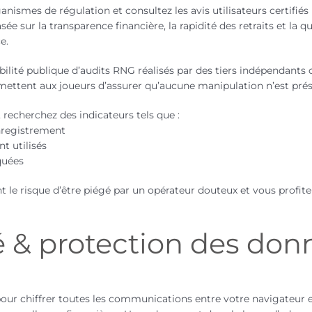
anismes de régulation et consultez les avis utilisateurs certifié
e sur la transparence financière, la rapidité des retraits et la qu
e.
nibilité publique d’audits RNG réalisés par des tiers indépenda
permettent aux joueurs d’assurer qu’aucune manipulation n’est pré
 recherchez des indicateurs tels que :
enregistrement
t utilisés
quées
nt le risque d’être piégé par un opérateur douteux et vous prof
té & protection des don
 pour chiffrer toutes les communications entre votre navigateur